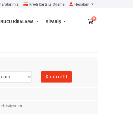
aralarımız
Kredi Kartı ile Ödeme
Hesabım
0
Sepet
UNUCU KIRALAMA
SIPARIŞ
Kontrol Et
ek istiyorum.