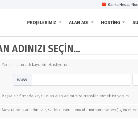
Banka Hesap Num
PROJELERIMIZ
ALAN ADI
HOSTING
S
N ADINIZI SEÇIN...
Yeni bir alan adı kaydetmek istiyorum.
www.
Başka bir firmada kayıtlı olan alan adımı size transfer etmek istiyorum.
Mevcut bir alan adım var, sadece isim sunucularını(nameserver) güncellem