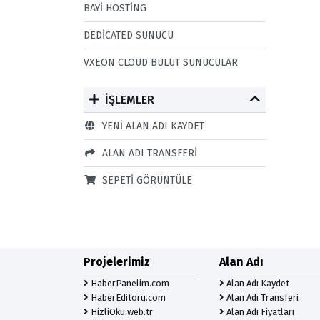
BAYI HOSTING
DEDICATED SUNUCU
VXEON CLOUD BULUT SUNUCULAR
İŞLEMLER
YENI ALAN ADI KAYDET
ALAN ADI TRANSFERI
SEPETI GÖRÜNTÜLE
Projelerimiz
Alan Adı
HaberPanelim.com
Alan Adı Kaydet
HaberEditoru.com
Alan Adı Transferi
HizliOku.web.tr
Alan Adı Fiyatları