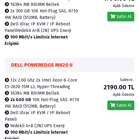
16384 MB RDIMM Bellek
Aylık Ödeme
2x 300 GB 10K Hot-Plug SAS, H710
Satın Al
HW RAID (512MB, Battery)
Dell iDrac IP KVM / IP Reboot
PaneliYedekli A+B (2N) UPS Enerji
100 Mbit/s Limitsiz İnternet
Erişimi
DELL POWEREDGE M620 II
Sadece..
12x 2.00 Ghz 2x Intel Xeon 6-Core
2190.00 TL
E5-2620 15M L3, Hyper-Threading
16384 MB RDIMM Bellek
Aylık Ödeme
2x 600 GB
10K Hot-Plug SAS, H710
Satın Al
HW RAID (512MB, Battery)
Dell iDrac IP KVM / IP Reboot
Paneli
Yedekli A+B (2N) UPS Enerji
100 Mbit/s Limitsiz İnternet
Erişimi