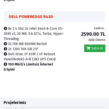
DELL POWEREDGE R430
Sadece..
8x 2.4 Ghz 2x Intel Xeon 8-Core E5-
2590.00 TL
2630 v3, 20 MB, 9.6 GT/s, Turbo, Hyper-
Threading
Aylık Ödeme
32.768 MB RDIMM Bellek
Satın Al
2x 1200 10K GB 2.5"
Dell iDrac IP KVM / IP Reboot
PaneliYedekli A+B (2N) UPS Enerji
100 Mbit/s Limitsiz İnternet
Erişimi
Projelerimiz