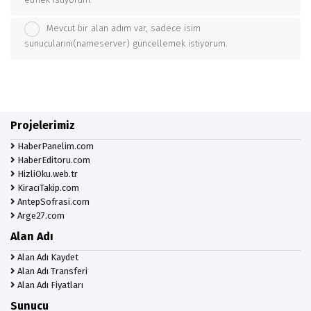
Mevcut bir alan adım var, sadece isim
sunucularını(nameserver) güncellemek istiyorum.
Projelerimiz
HaberPanelim.com
HaberEditoru.com
HizliOku.web.tr
KiracıTakip.com
AntepSofrasi.com
Arge27.com
Alan Adı
Alan Adı Kaydet
Alan Adı Transferi
Alan Adı Fiyatları
Sunucu