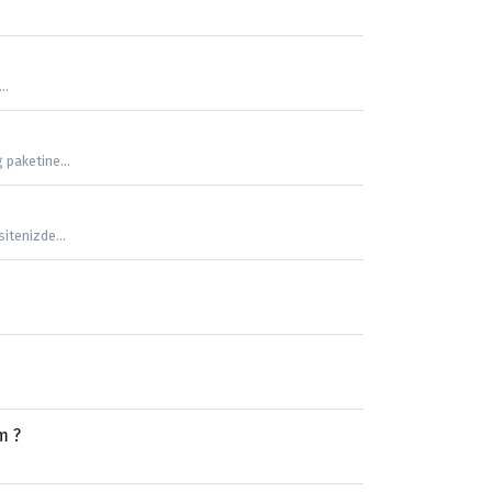
..
 paketine...
itenizde...
m ?