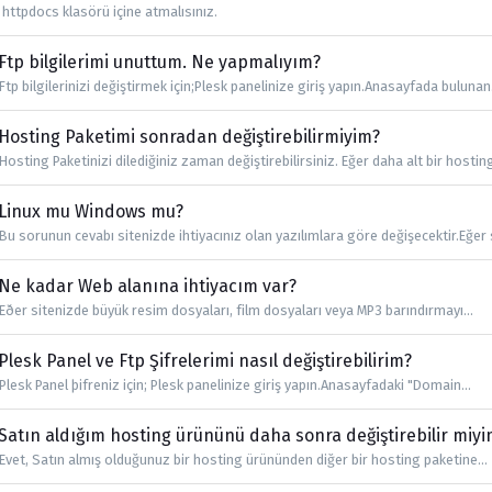
httpdocs klasörü içine atmalısınız.
Ftp bilgilerimi unuttum. Ne yapmalıyım?
Ftp bilgilerinizi değiştirmek için;Plesk panelinize giriş yapın.Anasayfada bulunan.
Hosting Paketimi sonradan değiştirebilirmiyim?
Hosting Paketinizi dilediğiniz zaman değiştirebilirsiniz. Eğer daha alt bir hosting
Linux mu Windows mu?
Bu sorunun cevabı sitenizde ihtiyacınız olan yazılımlara göre değişecektir.Eğer s
Ne kadar Web alanına ihtiyacım var?
Eðer sitenizde büyük resim dosyaları, film dosyaları veya MP3 barındırmayı...
Plesk Panel ve Ftp Şifrelerimi nasıl değiştirebilirim?
Plesk Panel þifreniz için; Plesk panelinize giriş yapın.Anasayfadaki "Domain...
Satın aldığım hosting ürününü daha sonra değiştirebilir miyi
Evet, Satın almış olduğunuz bir hosting ürününden diğer bir hosting paketine...