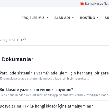
Banka Hesap Num
PROJELERIMIZ
ALAN ADI
HOSTING
S
Dökümanlar
Para iade sisteminiz varmı? iade işlemi için herhangi bir ge
15 günlük para iade sistemimiz mevcut. İade için hiçbir gerekçe...
Bir klasöre yazma izni vermek istiyorum?
Plesk panelinizden web dizinleri ne tıklayıp, yazma izni vermek istediğiniz klasör
Dosyalarımı FTP ile hangi klasör içine atmalıyım mı?