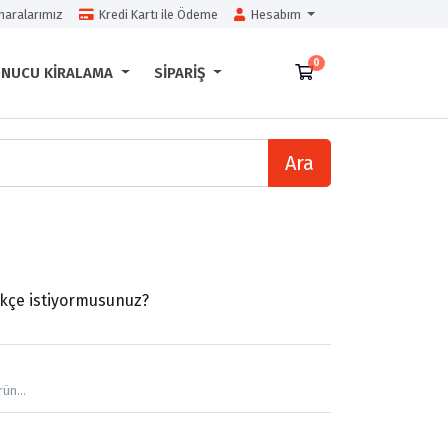
aralarımız
Kredi Kartı ile Ödeme
Hesabım
0
Sepet
UNUCU KIRALAMA
SIPARIŞ
Ara
rekçe istiyormusunuz?
ün...