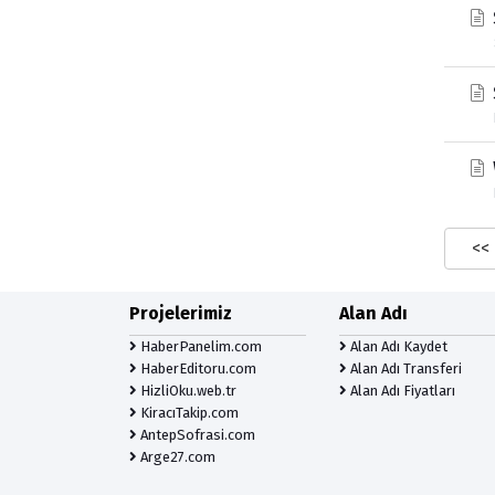
<<
Projelerimiz
Alan Adı
HaberPanelim.com
Alan Adı Kaydet
HaberEditoru.com
Alan Adı Transferi
HizliOku.web.tr
Alan Adı Fiyatları
KiracıTakip.com
AntepSofrasi.com
Arge27.com