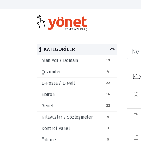
KATEGORILER
Alan Adı / Domain
19
Çözümler
4
E-Posta / E-Mail
22
Ebiron
14
Genel
22
Kılavuzlar / Sözleşmeler
4
Kontrol Panel
3
Ödeme
9